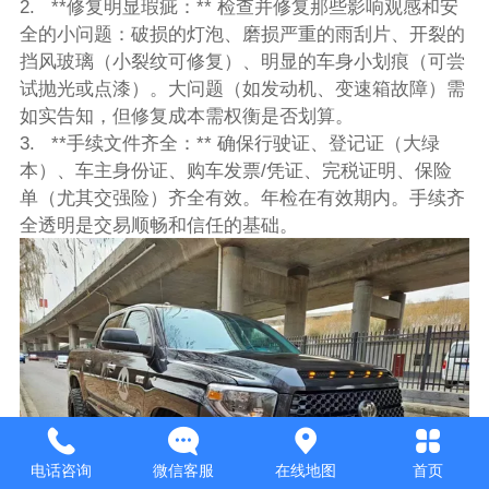
2. **修复明显瑕疵：** 检查并修复那些影响观感和安
全的小问题：破损的灯泡、磨损严重的雨刮片、开裂的
挡风玻璃（小裂纹可修复）、明显的车身小划痕（可尝
试抛光或点漆）。大问题（如发动机、变速箱故障）需
如实告知，但修复成本需权衡是否划算。
3. **手续文件齐全：** 确保行驶证、登记证（大绿
本）、车主身份证、购车发票/凭证、完税证明、保险
单（尤其交强险）齐全有效。年检在有效期内。手续齐
全透明是交易顺畅和信任的基础。
电话咨询
微信客服
在线地图
首页